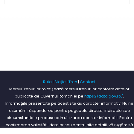
Ruta
|
Stație
|
Tren
|
Contact
MersulTrenurilor.ro afișează mersul trenurilor conform datelor
publicate de Guvernul României pe
https://data.gov.ro/
.
Informațiile prezentate pe acest site au caracter informativ. Nu ne
asumăm răspunderea pentru pagubele directe, indirecte sau
circumstanțiale produse prin utilizarea acestor informații. Pentru
confirmarea validității datelor sau pentru alte detalii, vă rugăm să
consultați serviciile specializate din stațiile deservite de CFR