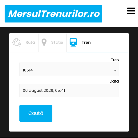
MersulTrenurilor.ro
Rută
Stație
Tren
Tren
10514
Data