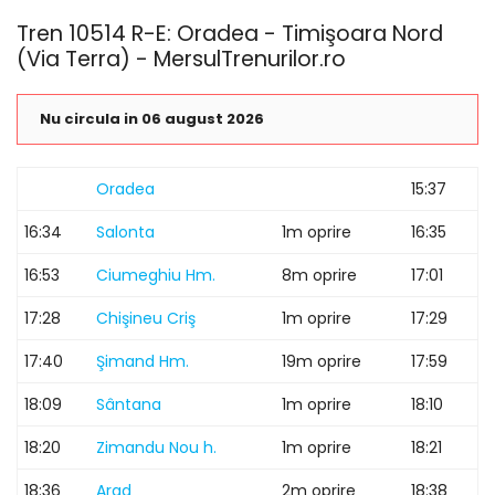
Tren 10514 R-E: Oradea - Timişoara Nord
(Via Terra) - MersulTrenurilor.ro
Nu circula in 06 august 2026
Oradea
15:37
16:34
Salonta
1m oprire
16:35
16:53
Ciumeghiu Hm.
8m oprire
17:01
17:28
Chişineu Criş
1m oprire
17:29
17:40
Şimand Hm.
19m oprire
17:59
18:09
Sântana
1m oprire
18:10
18:20
Zimandu Nou h.
1m oprire
18:21
18:36
Arad
2m oprire
18:38