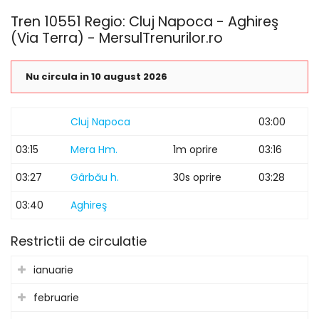
Tren 10551 Regio: Cluj Napoca - Aghireş
(Via Terra) - MersulTrenurilor.ro
Nu circula in 10 august 2026
Cluj Napoca
03:00
03:15
Mera Hm.
1m oprire
03:16
03:27
Gârbău h.
30s oprire
03:28
03:40
Aghireş
Restrictii de circulatie
ianuarie
februarie