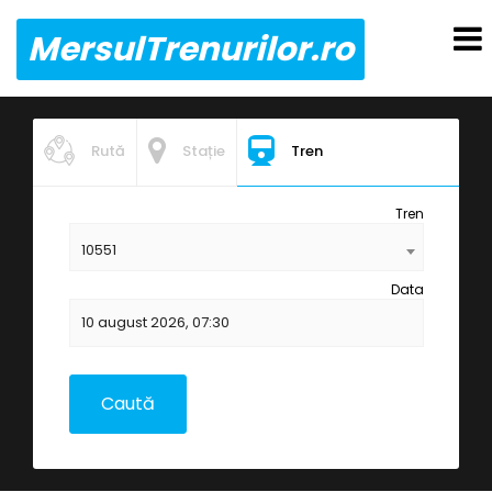
MersulTrenurilor.ro
Rută
Stație
Tren
Tren
10551
Data