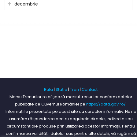
decembrie
Ruta
|
Stație
|
Tren
|
Contact
MersulTrenurilor.ro afișează mersul trenurilor conform datelor
publicate de Guvernul României pe
https://data.gov.ro/
.
Informațiile prezentate pe acest site au caracter informativ. Nu ne
asumăm răspunderea pentru pagubele directe, indirecte sau
circumstanțiale produse prin utilizarea acestor informații. Pentru
confirmarea validității datelor sau pentru alte detalii, vă rugăm să