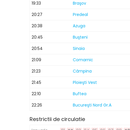
19:33
Braşov
20:27
Predeal
20:38
Azuga
20:45
Buşteni
20:54
Sinaia
21:09
Comarnic
21:23
Câmpina
21:45
Ploieşti Vest
22:10
Buftea
22:26
Bucureşti Nord Gr.A
Restrictii de circulatie