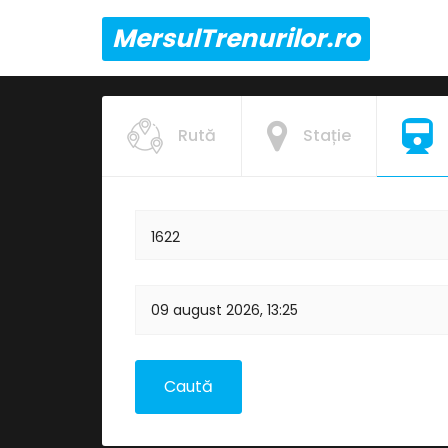
MersulTrenurilor.ro
Rută
Stație
1622