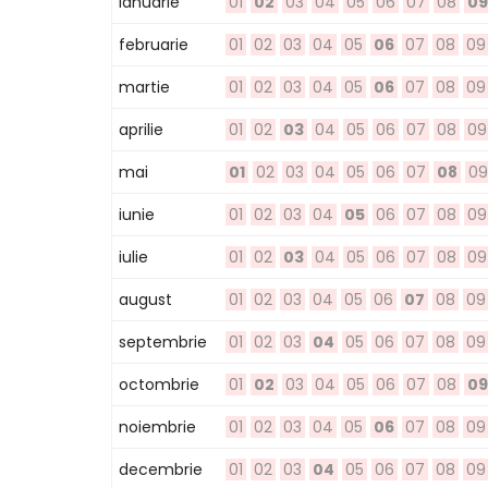
ianuarie
01
02
03
04
05
06
07
08
09
februarie
01
02
03
04
05
06
07
08
09
martie
01
02
03
04
05
06
07
08
09
aprilie
01
02
03
04
05
06
07
08
09
mai
01
02
03
04
05
06
07
08
09
iunie
01
02
03
04
05
06
07
08
09
iulie
01
02
03
04
05
06
07
08
09
august
01
02
03
04
05
06
07
08
09
septembrie
01
02
03
04
05
06
07
08
09
octombrie
01
02
03
04
05
06
07
08
09
noiembrie
01
02
03
04
05
06
07
08
09
decembrie
01
02
03
04
05
06
07
08
09