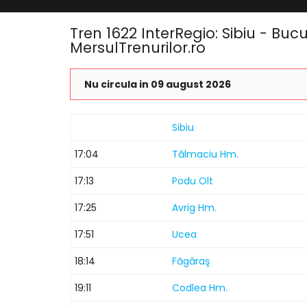
Tren 1622 InterRegio: Sibiu - Buc
MersulTrenurilor.ro
Nu circula in 09 august 2026
Sibiu
17:04
Tălmaciu Hm.
17:13
Podu Olt
17:25
Avrig Hm.
17:51
Ucea
18:14
Făgăraş
19:11
Codlea Hm.