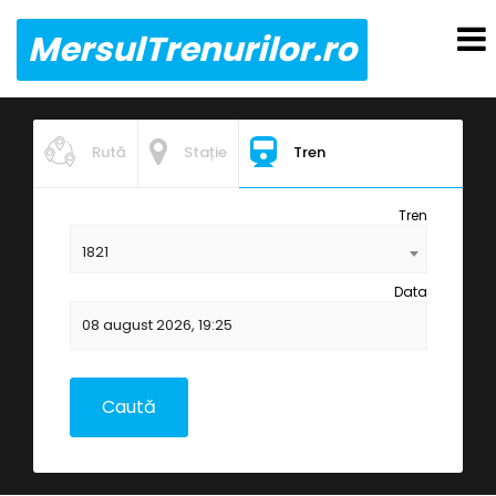
MersulTrenurilor.ro
Rută
Stație
Tren
Tren
1821
Data