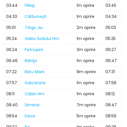
03:44
Filiaşi
1m oprire
03:45
04:33
Cărbuneşti
1m oprire
04:34
05:01
Târgu Jiu
2m oprire
05:03
05:24
Valea Sadului Hm.
1m oprire
05:25
06:24
Petroşani
3m oprire
06:27
06:46
Băniţa
1m oprire
06:47
07:22
Baru Mare
9m oprire
07:31
07:57
Subcetate
1m oprire
07:58
08:11
Călan Hm.
1m oprire
08:12
08:40
Simeria
7m oprire
08:47
08:54
Deva
5m oprire
08:59