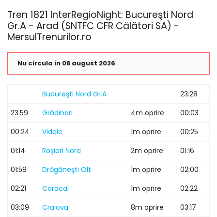
Tren 1821 InterRegioNight: Bucureşti Nord
Gr.A - Arad (SNTFC CFR Călători SA) -
MersulTrenurilor.ro
Nu circula in 08 august 2026
Bucureşti Nord Gr.A
23:28
23:59
Grădinari
4m oprire
00:03
00:24
Videle
1m oprire
00:25
01:14
Roşiori Nord
2m oprire
01:16
01:59
Drăgăneşti Olt
1m oprire
02:00
02:21
Caracal
1m oprire
02:22
03:09
Craiova
8m oprire
03:17