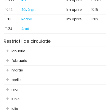
09:27
Ilia
1m oprire
09:28
10:14
Săvârşin
1m oprire
10:15
11:01
Radna
1m oprire
11:02
11:24
Arad
Restrictii de circulatie
ianuarie
februarie
martie
aprilie
mai
iunie
iulie