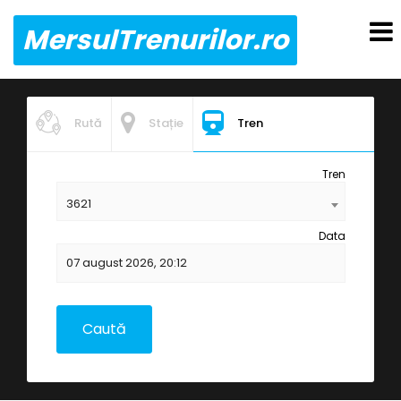
MersulTrenurilor.ro
Rută
Stație
Tren
Tren
3621
Data