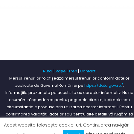
Ruta
|
Stație
|
Tren
|
Contact
MersulTrenurilor.ro afișează mersul trenurilor conform datelor
publicate de Guvernul României pe
https://data.gov.ro/
.
Informațiile prezentate pe acest site au caracter informativ. Nu ne
asumăm răspunderea pentru pagubele directe, indirecte sau
circumstanțiale produse prin utilizarea acestor informații. Pentru
confirmarea validității datelor sau pentru alte detalii, vă rugăm să
consultați serviciile specializate din stațiile deservite de CFR
Acest website folosește cookie-uri. Continuarea navigării
Călători, Softrans sau InterRegional.