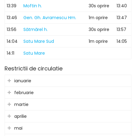
13:39
Moftin h.
30s oprire
13:40
13:46
Gen. Gh. Avramescu Hm.
1m oprire
13:47
13:56
Sătmărel h.
30s oprire
13:57
14:04
Satu Mare Sud
1m oprire
14:05
14:11
Satu Mare
Restrictii de circulatie
ianuarie
februarie
martie
aprilie
mai