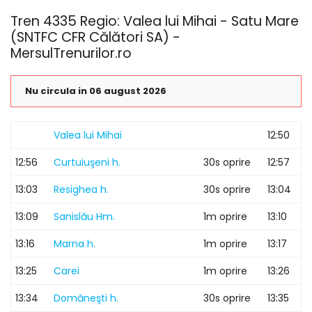
Tren 4335 Regio: Valea lui Mihai - Satu Mare
(SNTFC CFR Călători SA) -
MersulTrenurilor.ro
Nu circula in 06 august 2026
Valea lui Mihai
12:50
12:56
Curtuiuşeni h.
30s oprire
12:57
13:03
Resighea h.
30s oprire
13:04
13:09
Sanislău Hm.
1m oprire
13:10
13:16
Marna h.
1m oprire
13:17
13:25
Carei
1m oprire
13:26
13:34
Domăneşti h.
30s oprire
13:35