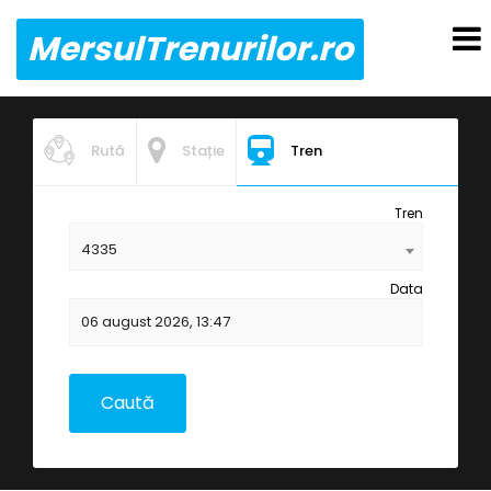
MersulTrenurilor.ro
Rută
Stație
Tren
Tren
4335
Data