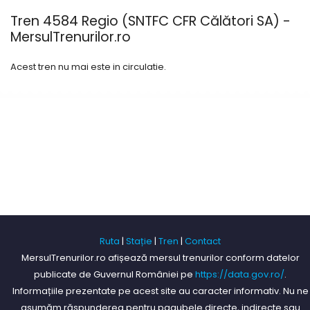
Tren 4584 Regio (SNTFC CFR Călători SA) -
MersulTrenurilor.ro
Acest tren nu mai este in circulatie.
Ruta
|
Stație
|
Tren
|
Contact
MersulTrenurilor.ro afișează mersul trenurilor conform datelor
publicate de Guvernul României pe
https://data.gov.ro/
.
Informațiile prezentate pe acest site au caracter informativ. Nu ne
asumăm răspunderea pentru pagubele directe, indirecte sau