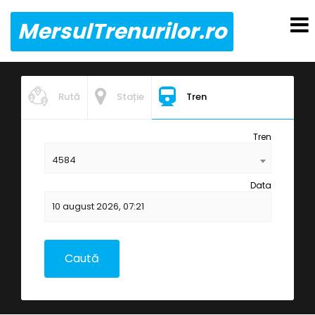
MersulTrenurilor.ro
Rută
Stație
Tren
Tren
4584
Data