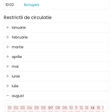
10:02
Botoşani
Restrictii de circulatie
ianuarie
februarie
martie
aprilie
mai
iunie
iulie
august
01
02
03
04
05
06
07
08
09
10
11
12
13
14
15
1