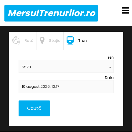
MersulTrenurilor.ro
Rută
Stație
Tren
Tren
5570
Data