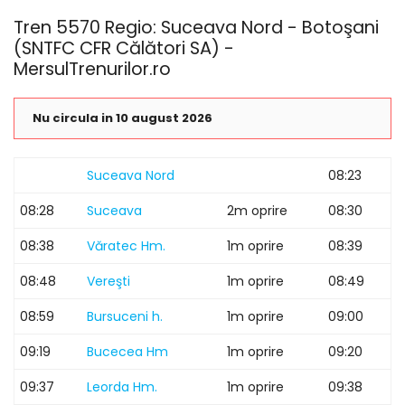
Tren 5570 Regio: Suceava Nord - Botoşani
(SNTFC CFR Călători SA) -
MersulTrenurilor.ro
Nu circula in 10 august 2026
Suceava Nord
08:23
08:28
Suceava
2m oprire
08:30
08:38
Văratec Hm.
1m oprire
08:39
08:48
Vereşti
1m oprire
08:49
08:59
Bursuceni h.
1m oprire
09:00
09:19
Bucecea Hm
1m oprire
09:20
09:37
Leorda Hm.
1m oprire
09:38