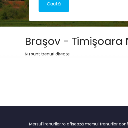
Braşov - Timişoara
Nu sunt trenuri directe.
MersulTrenurilor.ro afișează mersul trenurilor c