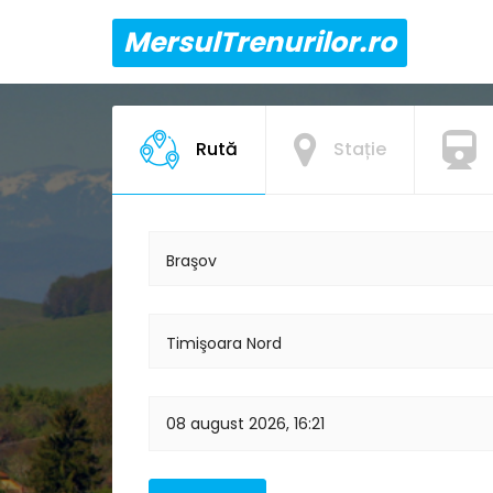
MersulTrenurilor.ro
Rută
Stație
Braşov
Timişoara Nord