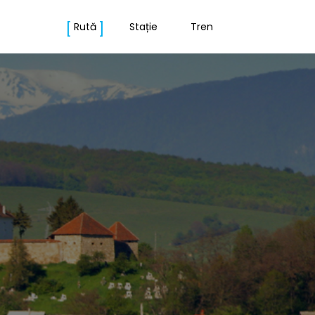
Rută
Stație
Tren